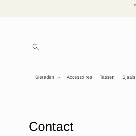
Meteen
naar de
content
Sieraden
Accessoires
Tassen
Sjaals
C
Contact