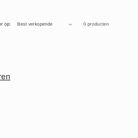
er op:
0 producten
ren