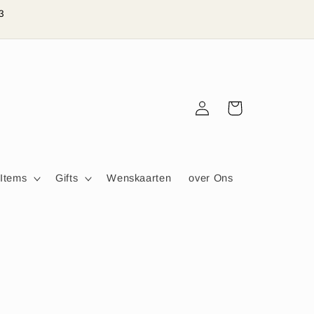
3
Inloggen
Winkelwagen
 Items
Gifts
Wenskaarten
over Ons