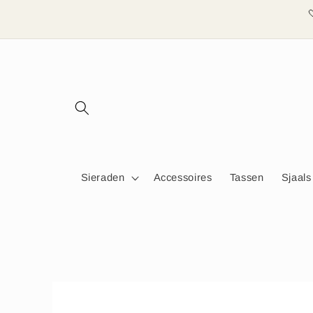
Meteen
naar de
content
Sieraden
Accessoires
Tassen
Sjaals
Ga direct naar
productinformatie