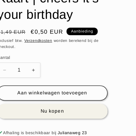
your birthday
Normale
Aanbiedingsprijs
€0,50 EUR
€1,49 EUR
Aanbieding
rijs
nclusief btw.
Verzendkosten
worden berekend bij de
heckout.
antal
Aantal
Aantal
verlagen
verhogen
voor
voor
Kaart
Kaart
Aan winkelwagen toevoegen
|
|
cheers
cheers
Nu kopen
it&#39;s
it&#39;s
your
your
birthday
birthday
Afhaling is beschikbaar bij
Julianaweg 23