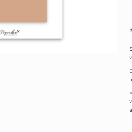
S
v
O
b
⭐
v