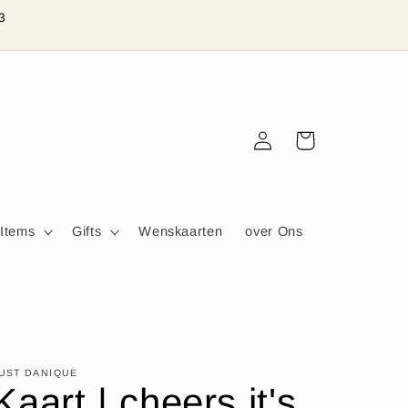
3
Inloggen
Winkelwagen
 Items
Gifts
Wenskaarten
over Ons
UST DANIQUE
Kaart | cheers it's